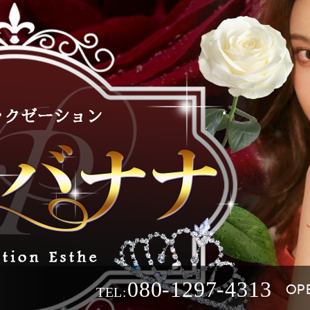
080-1297-4313
OP
TEL: