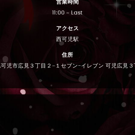
営業時間
11:00 ~ Last
アクセス
西可児駅
住所
県可児市広見３丁目２−１セブン-イレブン 可児広見３